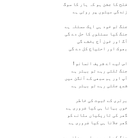
فتح کا جشن ہو کہ ہار کا سوگ
زندگی ميتوں پر روتی ہے
جنگ تو خود ہی ايک مسئلہ ہے
جنگ کيا مسئلوں کا حل دے گی
آگ اور خون آج بخشے گی
بھوک اور احتياج کل دے گی
اس ليے اے شريف انسانو !
جنگ ٹلتی رہے تو بہتر ہے
آپ اور ہم سبھی کے آنگن ميں
شمع جلتی رہے تو بہتر ہے
برتری کے ثبوت کی خاطر
خوں بہانا ہی کيا ضروری ہے
گھر کی تاريکياں مٹانے کو
گھر جلانا ہی کيا ضروری ہے
جنگ کے اور بھی تو ميدان ہيں