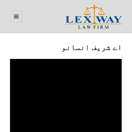
MENU
AND
WIDGETS
Lexway
اے شریف انسانو