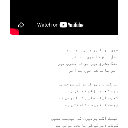
خون اپنا ہو يا پرايا ہو
نسلِ آدم کا خون ہے آخر
جنگ مشرق ميں ہو کہ مغرب ميں
امنِ عالم کا خون ہے آخر
بم گھروں پر گريں کہ سرحد پر
روح تعمير زخم کھاتی ہے
کھيت اپنے جليں کہ اوروں کے
زيست فاقوں سے تلملاتی ہے
ٹينک آگے بڑھيں، کہ پيچھے ہٹيں
کوکھ دھرتی کی بانجھ ہوتی ہے