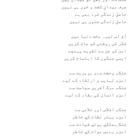
صرف ميدانِ کشت و خوں ہی نہيں
حاصلِ زندگی خِرد بھی ہے
حاصلِ زندگی جنوں ہی نہيں
آؤ اس تيرہ بخت دنيا ميں
فکر کی روشنی کو عام کريں
امن کو جن سے تقويت پہنچے
ايسی جنگوں کا اہتمام کريں
جنگ، وحشت سے، بربريت سے
امن، تہذيب و ارتقاء کے ليے
جنگ، مرگ آفريں سياست سے
امن، انسان کی بقاء کے لیے
جنگ، افلاس اور غلامی سے
امن، بہتر نظام کي خاطر
جنگ بھٹکي ہوئي قيادت سے
امن، بےبس عوام کي خاطر